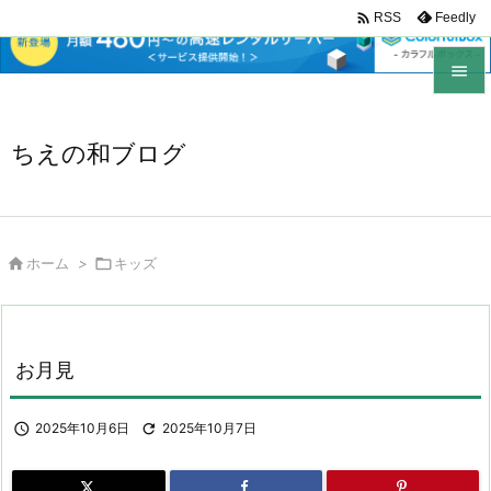

Feedly
RSS


メニュ
ちえの和ブログ

サイド

前へ

ホーム
>

キッズ

次へ

検索
お月見

2025年10月6日

2025年10月7日