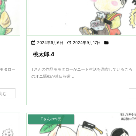

2024年9月6日

2024年9月17日

桃太郎.4
モタロー
Tさんの作品モモタローがニート生活を満喫しているころ
のオニ騒動が連日報道 ...
読む
Tさんの作品