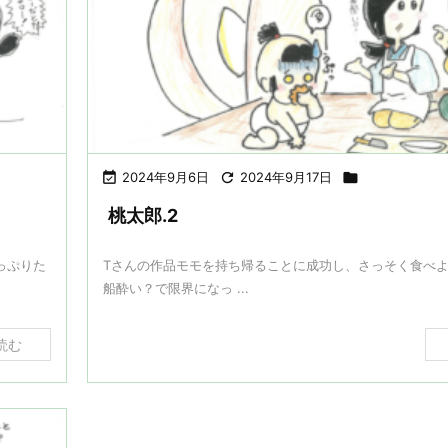

2024年9月6日

2024年9月17日

桃太郎.2
っぷりた
Tさんの作品モモを持ち帰ることに成功し、さっそく食べ
船酔い？で限界になっ ...
読む