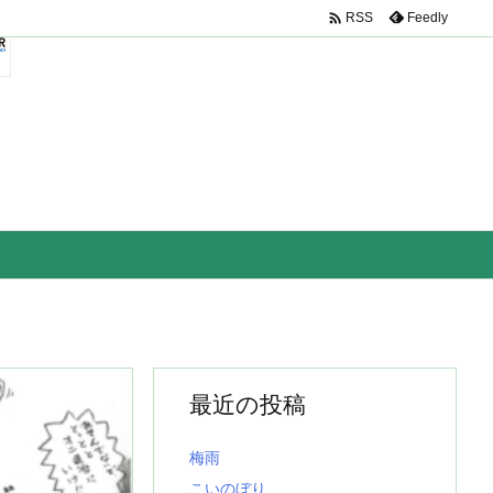

Feedly
RSS
最近の投稿
梅雨
こいのぼり