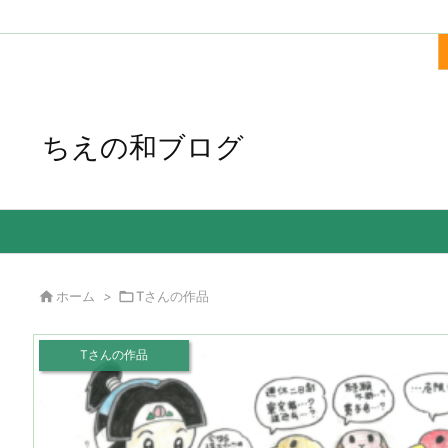
ちえの和ブログ

ホーム
>

Tさんの作品
Tさんの作品